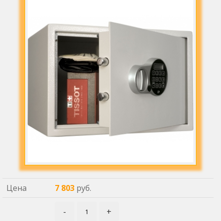
Цена
7 803
руб.
-
+