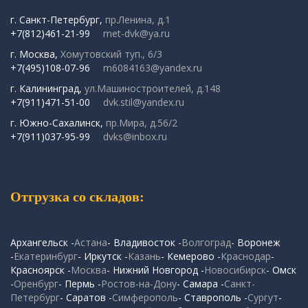
г. Санкт-Петербург,
пр.Ленина, д.1
+7(812)461-21-99
met-dvk@ya.ru
г. Москва,
Хомутовский туп., 6/3
+7(495)108-07-96
m6084163@yandex.ru
г. Калининград,
ул.Машиностроителей, д.148
+7(911)471-51-00
dvk.stil@yandex.ru
г. Южно-Сахалинск,
пр.Мира, д.56/2
+7(911)037-95-99
dvks@inbox.ru
Отгрузка со складов:
Архангельск -
Астана
- Владивосток -
Волгоград
- Воронеж
-
Екатеринбург
- Иркутск -
Казань
- Кемерово -
Краснодар
-
Красноярск -
Москва
- Нижний Новгород -
Новосибирск
- Омск
-
Оренбург
- Пермь -
Ростов-на-Дону
- Самара -
Санкт-
Петербург
- Саратов -
Симферополь
- Ставрополь -
Сургут
-