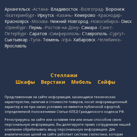
Архангельск -
Астана
- Владивосток -
Волгоград
- Воронеж
-
Екатеринбург
- Иркутск -
Казань
- Кемерово -
Краснодар
-
Красноярск -
Москва
- Нижний Новгород -
Новосибирск
- Омск
-
Оренбург
- Пермь -
Ростов-на-Дону
- Самара -
Санкт-
Петербург
- Саратов -
Симферополь
- Ставрополь -
Сургут
-
Сыктывкар -
Тула
- Тюмень -
Уфа
- Хабаровск -
Челябинск
-
Ярославль
Стеллажи
Шкафы
Верстаки
Мебель
Сейфы
Представленная на сайте информация, касающаяся технических
характеристик, наличия и стоимости товаров, носит информационный
характер и ни при каких условиях не является публичной офертой,
определяемой положениями Статьи 437(2) Гражданского кодекса РФ.
Регистрируясь на сайте или оставляя тем или иным способом свою
персональную информацию, Вы делегируете право сотрудникам нашей
компании обрабатывать вашу персональную информацию. Для
аналитических целей на сайте работает система статистики, которая