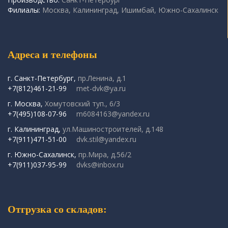
Филиалы:
Москва, Калининград, Ишимбай, Южно-Сахалинск
Адреса и телефоны
г. Санкт-Петербург,
пр.Ленина, д.1
+7(812)461-21-99
met-dvk@ya.ru
г. Москва,
Хомутовский туп., 6/3
+7(495)108-07-96
m6084163@yandex.ru
г. Калининград,
ул.Машиностроителей, д.148
+7(911)471-51-00
dvk.stil@yandex.ru
г. Южно-Сахалинск,
пр.Мира, д.56/2
+7(911)037-95-99
dvks@inbox.ru
Отгрузка со складов: