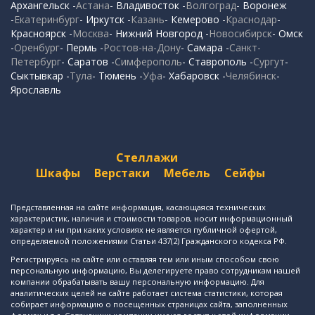
Архангельск -
Астана
- Владивосток -
Волгоград
- Воронеж
-
Екатеринбург
- Иркутск -
Казань
- Кемерово -
Краснодар
-
Красноярск -
Москва
- Нижний Новгород -
Новосибирск
- Омск
-
Оренбург
- Пермь -
Ростов-на-Дону
- Самара -
Санкт-
Петербург
- Саратов -
Симферополь
- Ставрополь -
Сургут
-
Сыктывкар -
Тула
- Тюмень -
Уфа
- Хабаровск -
Челябинск
-
Ярославль
Стеллажи
Шкафы
Верстаки
Мебель
Сейфы
Представленная на сайте информация, касающаяся технических
характеристик, наличия и стоимости товаров, носит информационный
характер и ни при каких условиях не является публичной офертой,
определяемой положениями Статьи 437(2) Гражданского кодекса РФ.
Регистрируясь на сайте или оставляя тем или иным способом свою
персональную информацию, Вы делегируете право сотрудникам нашей
компании обрабатывать вашу персональную информацию. Для
аналитических целей на сайте работает система статистики, которая
собирает информацию о посещенных страницах сайта, заполненных