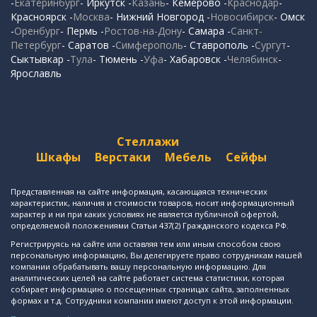
-
Екатеринбург
- Иркутск -
Казань
- Кемерово -
Краснодар
-
Красноярск -
Москва
- Нижний Новгород -
Новосибирск
- Омск
-
Оренбург
- Пермь -
Ростов-на-Дону
- Самара -
Санкт-
Петербург
- Саратов -
Симферополь
- Ставрополь -
Сургут
-
Сыктывкар -
Тула
- Тюмень -
Уфа
- Хабаровск -
Челябинск
-
Ярославль
Стеллажи
Шкафы
Верстаки
Мебель
Сейфы
Представленная на сайте информация, касающаяся технических
характеристик, наличия и стоимости товаров, носит информационный
характер и ни при каких условиях не является публичной офертой,
определяемой положениями Статьи 437(2) Гражданского кодекса РФ.
Регистрируясь на сайте или оставляя тем или иным способом свою
персональную информацию, Вы делегируете право сотрудникам нашей
компании обрабатывать вашу персональную информацию. Для
аналитических целей на сайте работает система статистики, которая
собирает информацию о посещенных страницах сайта, заполненных
формах и т.д. Сотрудники компании имеют доступ к этой информации.