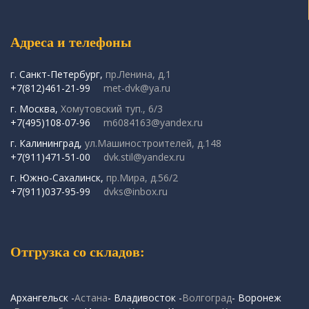
Адреса и телефоны
г. Санкт-Петербург,
пр.Ленина, д.1
+7(812)461-21-99
met-dvk@ya.ru
г. Москва,
Хомутовский туп., 6/3
+7(495)108-07-96
m6084163@yandex.ru
г. Калининград,
ул.Машиностроителей, д.148
+7(911)471-51-00
dvk.stil@yandex.ru
г. Южно-Сахалинск,
пр.Мира, д.56/2
+7(911)037-95-99
dvks@inbox.ru
Отгрузка со складов:
Архангельск -
Астана
- Владивосток -
Волгоград
- Воронеж