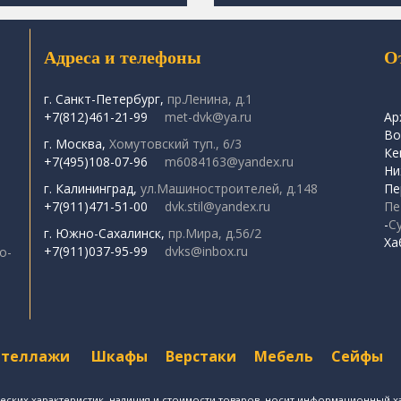
Адреса и телефоны
О
г. Санкт-Петербург,
пр.Ленина, д.1
+7(812)461-21-99
met-dvk@ya.ru
Ар
Во
г. Москва,
Хомутовский туп., 6/3
Ке
+7(495)108-07-96
m6084163@yandex.ru
Ни
г. Калининград,
ул.Машиностроителей, д.148
Пе
+7(911)471-51-00
dvk.stil@yandex.ru
Пе
-
С
г. Южно-Сахалинск,
пр.Мира, д.56/2
Ха
+7(911)037-95-99
dvks@inbox.ru
о-
Стеллажи
Шкафы
Верстаки
Мебель
Сейфы
еских характеристик, наличия и стоимости товаров, носит информационный ха