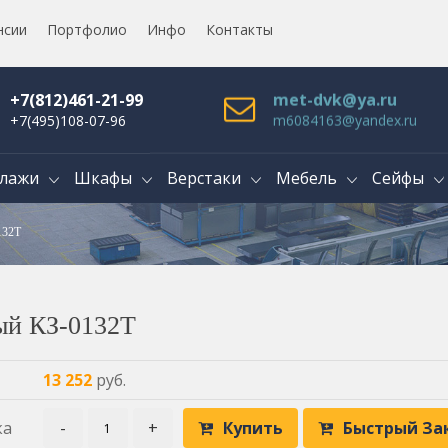
нсии
Портфолио
Инфо
Контакты
+7(812)461-21-99
met-dvk@ya.ru
+7(495)108-07-96
m6084163@yandex.ru
лажи
Шкафы
Верстаки
Мебель
Сейфы
132Т
ый КЗ-0132Т
13 252
руб.
ка
-
+
Купить
Быстрый За