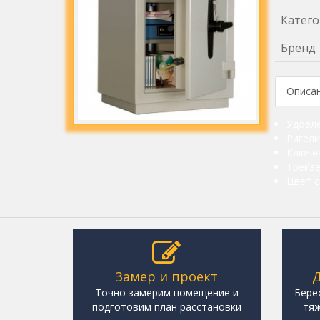
Катего
Бренд
Описа
Удовле
Ригели
Ключев
Трейзе
Цвет с
Замер и проект
Д
Точно замерим помещение и
Бере
подготовим план расстановки
тяж