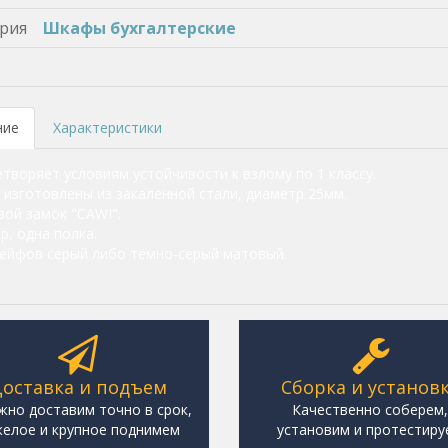
рия
Шкафы бухгалтерские
ние
Характеристики
творяет условиям устойчивости к взлому по 1 классу.
 изготовлены из закаленной стали, диаметр 25мм.
ой замок "CAWI".
р, одна полка.
ейфов серый либо тёмно-серый матовый.
оставка и подъем
Сборка и установ
жно доставим точно в срок,
Качественно соберем
елое и крупное поднимем
установим и протестиру