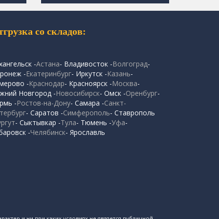
тгрузка со складов:
хангельск -
Астана
- Владивосток -
Волгоград
-
ронеж -
Екатеринбург
- Иркутск -
Казань
-
мерово -
Краснодар
- Красноярск -
Москва
-
жний Новгород -
Новосибирск
- Омск -
Оренбург
-
рмь -
Ростов-на-Дону
- Самара -
Санкт-
тербург
- Саратов -
Симферополь
- Ставрополь
ургут
- Сыктывкар -
Тула
- Тюмень -
Уфа
-
баровск -
Челябинск
- Ярославль
рактер и ни при каких условиях не является публичной