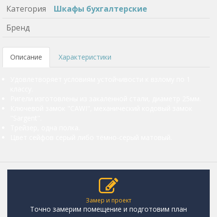
Категория
Шкафы бухгалтерские
Бренд
Описание
Характеристики
Удовлетворяет условиям устойчивости к взлому по 1
классу.
Ригели изготовлены из закаленной стали, диаметр 25мм.
Ключевой замок "CAWI", механический кодовый замок
"Sargent".
Трейзер, одна полка.
Цвет сейфов серый либо тёмно-серый матовый.
Замер и проект
Точно замерим помещение и подготовим план