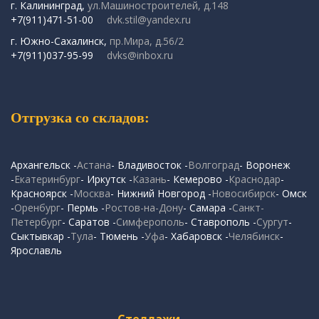
г. Калининград,
ул.Машиностроителей, д.148
+7(911)471-51-00
dvk.stil@yandex.ru
г. Южно-Сахалинск,
пр.Мира, д.56/2
+7(911)037-95-99
dvks@inbox.ru
Отгрузка со складов:
Архангельск -
Астана
- Владивосток -
Волгоград
- Воронеж
-
Екатеринбург
- Иркутск -
Казань
- Кемерово -
Краснодар
-
Красноярск -
Москва
- Нижний Новгород -
Новосибирск
- Омск
-
Оренбург
- Пермь -
Ростов-на-Дону
- Самара -
Санкт-
Петербург
- Саратов -
Симферополь
- Ставрополь -
Сургут
-
Сыктывкар -
Тула
- Тюмень -
Уфа
- Хабаровск -
Челябинск
-
Ярославль