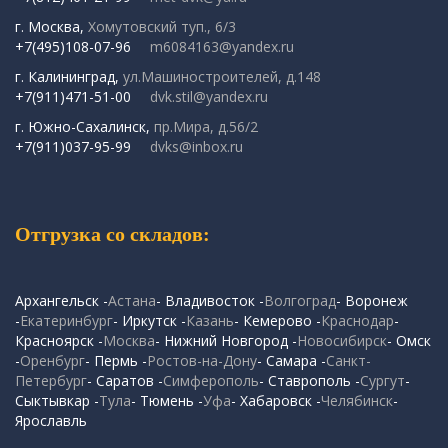
г. Москва,
Хомутовский туп., 6/3
+7(495)108-07-96
m6084163@yandex.ru
г. Калининград,
ул.Машиностроителей, д.148
+7(911)471-51-00
dvk.stil@yandex.ru
г. Южно-Сахалинск,
пр.Мира, д.56/2
+7(911)037-95-99
dvks@inbox.ru
Отгрузка со складов:
Архангельск -
Астана
- Владивосток -
Волгоград
- Воронеж
-
Екатеринбург
- Иркутск -
Казань
- Кемерово -
Краснодар
-
Красноярск -
Москва
- Нижний Новгород -
Новосибирск
- Омск
-
Оренбург
- Пермь -
Ростов-на-Дону
- Самара -
Санкт-
Петербург
- Саратов -
Симферополь
- Ставрополь -
Сургут
-
Сыктывкар -
Тула
- Тюмень -
Уфа
- Хабаровск -
Челябинск
-
Ярославль