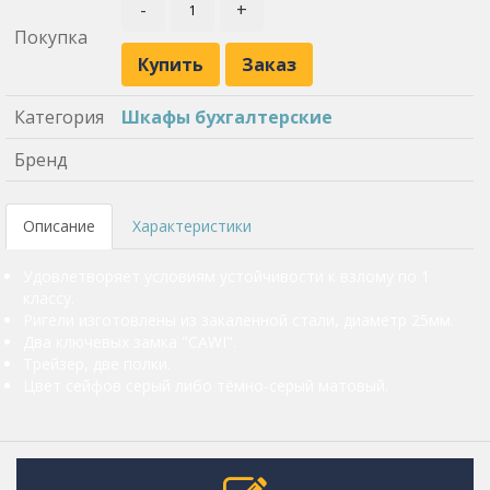
-
+
Покупка
Купить
Заказ
Категория
Шкафы бухгалтерские
Бренд
Описание
Характеристики
Удовлетворяет условиям устойчивости к взлому по 1
классу.
Ригели изготовлены из закаленной стали, диаметр 25мм.
Два ключевых замка "CAWI".
Трейзер, две полки.
Цвет сейфов серый либо тёмно-серый матовый.