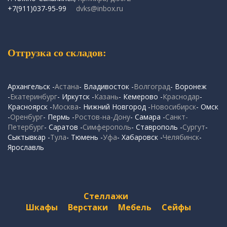
+7(911)037-95-99
dvks@inbox.ru
Отгрузка со складов:
Архангельск -
Астана
- Владивосток -
Волгоград
- Воронеж
-
Екатеринбург
- Иркутск -
Казань
- Кемерово -
Краснодар
-
Красноярск -
Москва
- Нижний Новгород -
Новосибирск
- Омск
-
Оренбург
- Пермь -
Ростов-на-Дону
- Самара -
Санкт-
Петербург
- Саратов -
Симферополь
- Ставрополь -
Сургут
-
Сыктывкар -
Тула
- Тюмень -
Уфа
- Хабаровск -
Челябинск
-
Ярославль
Стеллажи
Шкафы
Верстаки
Мебель
Сейфы