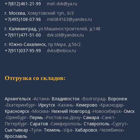
+7(812)461-21-99
met-dvk@ya.ru
г. Москва,
Хомутовский туп., 6/3
+7(495)108-07-96
m6084163@yandex.ru
г. Калининград,
ул.Машиностроителей, д.148
+7(911)471-51-00
dvk.stil@yandex.ru
г. Южно-Сахалинск,
пр.Мира, д.56/2
+7(911)037-95-99
dvks@inbox.ru
Отгрузка со складов:
Архангельск -
Астана
- Владивосток -
Волгоград
- Воронеж
-
Екатеринбург
- Иркутск -
Казань
- Кемерово -
Краснодар
-
Красноярск -
Москва
- Нижний Новгород -
Новосибирск
- Омск
-
Оренбург
- Пермь -
Ростов-на-Дону
- Самара -
Санкт-
Петербург
- Саратов -
Симферополь
- Ставрополь -
Сургут
-
Сыктывкар -
Тула
- Тюмень -
Уфа
- Хабаровск -
Челябинск
-
Ярославль