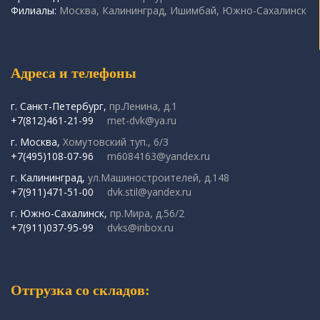
Филиалы:
Москва, Калининград, Ишимбай, Южно-Сахалинск
Адреса и телефоны
г. Санкт-Петербург,
пр.Ленина, д.1
+7(812)461-21-99
met-dvk@ya.ru
г. Москва,
Хомутовский туп., 6/3
+7(495)108-07-96
m6084163@yandex.ru
г. Калининград,
ул.Машиностроителей, д.148
+7(911)471-51-00
dvk.stil@yandex.ru
г. Южно-Сахалинск,
пр.Мира, д.56/2
+7(911)037-95-99
dvks@inbox.ru
Отгрузка со складов: