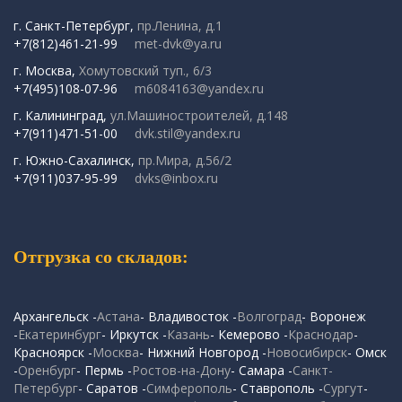
г. Санкт-Петербург,
пр.Ленина, д.1
+7(812)461-21-99
met-dvk@ya.ru
г. Москва,
Хомутовский туп., 6/3
+7(495)108-07-96
m6084163@yandex.ru
г. Калининград,
ул.Машиностроителей, д.148
+7(911)471-51-00
dvk.stil@yandex.ru
г. Южно-Сахалинск,
пр.Мира, д.56/2
+7(911)037-95-99
dvks@inbox.ru
Отгрузка со складов:
Архангельск -
Астана
- Владивосток -
Волгоград
- Воронеж
-
Екатеринбург
- Иркутск -
Казань
- Кемерово -
Краснодар
-
Красноярск -
Москва
- Нижний Новгород -
Новосибирск
- Омск
-
Оренбург
- Пермь -
Ростов-на-Дону
- Самара -
Санкт-
Петербург
- Саратов -
Симферополь
- Ставрополь -
Сургут
-