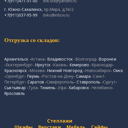
+7(911)471-51-00
dvk.stil@yandex.ru
г. Южно-Сахалинск,
пр.Мира, д.56/2
+7(911)037-95-99
dvks@inbox.ru
Отгрузка со складов:
Архангельск -
Астана
- Владивосток -
Волгоград
- Воронеж
-
Екатеринбург
- Иркутск -
Казань
- Кемерово -
Краснодар
-
Красноярск -
Москва
- Нижний Новгород -
Новосибирск
- Омск
-
Оренбург
- Пермь -
Ростов-на-Дону
- Самара -
Санкт-
Петербург
- Саратов -
Симферополь
- Ставрополь -
Сургут
-
Сыктывкар -
Тула
- Тюмень -
Уфа
- Хабаровск -
Челябинск
-
Ярославль
Стеллажи
Шкафы
Верстаки
Мебель
Сейфы