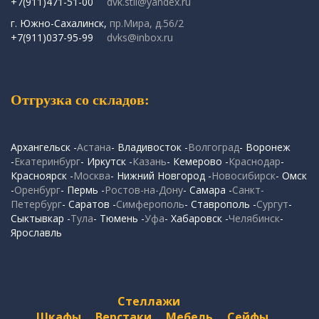
+7(911)471-51-00
dvk.stil@yandex.ru
г. Южно-Сахалинск,
пр.Мира, д.56/2
+7(911)037-95-99
dvks@inbox.ru
Отгрузка со складов:
Архангельск -
Астана
- Владивосток -
Волгоград
- Воронеж
-
Екатеринбург
- Иркутск -
Казань
- Кемерово -
Краснодар
-
Красноярск -
Москва
- Нижний Новгород -
Новосибирск
- Омск
-
Оренбург
- Пермь -
Ростов-на-Дону
- Самара -
Санкт-
Петербург
- Саратов -
Симферополь
- Ставрополь -
Сургут
-
Сыктывкар -
Тула
- Тюмень -
Уфа
- Хабаровск -
Челябинск
-
Ярославль
Стеллажи
Шкафы
Верстаки
Мебель
Сейфы