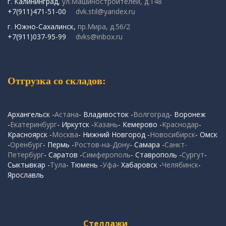
г. Калининград,
ул.Машиностроителей, д.148
+7(911)471-51-00
dvk.stil@yandex.ru
г. Южно-Сахалинск,
пр.Мира, д.56/2
+7(911)037-95-99
dvks@inbox.ru
Отгрузка со складов:
Архангельск -
Астана
- Владивосток -
Волгоград
- Воронеж
-
Екатеринбург
- Иркутск -
Казань
- Кемерово -
Краснодар
-
Красноярск -
Москва
- Нижний Новгород -
Новосибирск
- Омск
-
Оренбург
- Пермь -
Ростов-на-Дону
- Самара -
Санкт-
Петербург
- Саратов -
Симферополь
- Ставрополь -
Сургут
-
Сыктывкар -
Тула
- Тюмень -
Уфа
- Хабаровск -
Челябинск
-
Ярославль
Стеллажи