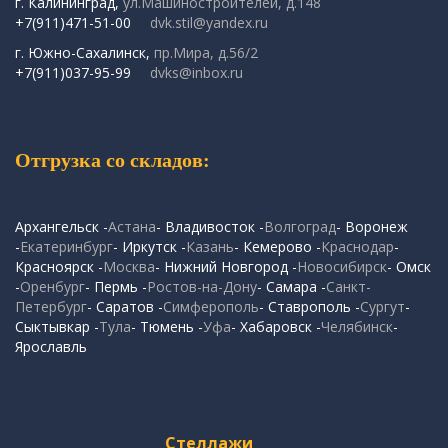
г. Калининград,
ул.Машиностроителей, д.148
+7(911)471-51-00
dvk.stil@yandex.ru
г. Южно-Сахалинск,
пр.Мира, д.56/2
+7(911)037-95-99
dvks@inbox.ru
Отгрузка со складов:
Архангельск -
Астана
- Владивосток -
Волгоград
- Воронеж
-
Екатеринбург
- Иркутск -
Казань
- Кемерово -
Краснодар
-
Красноярск -
Москва
- Нижний Новгород -
Новосибирск
- Омск
-
Оренбург
- Пермь -
Ростов-на-Дону
- Самара -
Санкт-
Петербург
- Саратов -
Симферополь
- Ставрополь -
Сургут
-
Сыктывкар -
Тула
- Тюмень -
Уфа
- Хабаровск -
Челябинск
-
Ярославль
Стеллажи