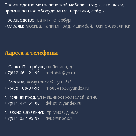
Производство металлической мебели: шкафы, стеллажи,
промышленное оборудование, верстаки, сейфы.
Производство:
Санкт-Петербург
Филиалы:
Москва, Калининград, Ишимбай, Южно-Сахалинск
Адреса и телефоны
г. Санкт-Петербург,
пр.Ленина, д.1
+7(812)461-21-99
met-dvk@ya.ru
г. Москва,
Хомутовский туп., 6/3
+7(495)108-07-96
m6084163@yandex.ru
г. Калининград,
ул.Машиностроителей, д.148
+7(911)471-51-00
dvk.stil@yandex.ru
г. Южно-Сахалинск,
пр.Мира, д.56/2
+7(911)037-95-99
dvks@inbox.ru