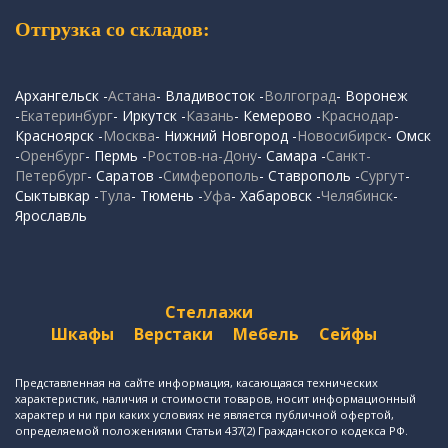
Отгрузка со складов:
Архангельск -
Астана
- Владивосток -
Волгоград
- Воронеж
-
Екатеринбург
- Иркутск -
Казань
- Кемерово -
Краснодар
-
Красноярск -
Москва
- Нижний Новгород -
Новосибирск
- Омск
-
Оренбург
- Пермь -
Ростов-на-Дону
- Самара -
Санкт-
Петербург
- Саратов -
Симферополь
- Ставрополь -
Сургут
-
Сыктывкар -
Тула
- Тюмень -
Уфа
- Хабаровск -
Челябинск
-
Ярославль
Стеллажи
Шкафы
Верстаки
Мебель
Сейфы
Представленная на сайте информация, касающаяся технических
характеристик, наличия и стоимости товаров, носит информационный
характер и ни при каких условиях не является публичной офертой,
определяемой положениями Статьи 437(2) Гражданского кодекса РФ.