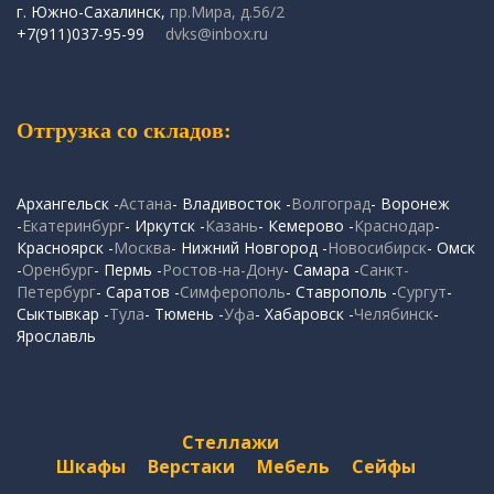
г. Южно-Сахалинск,
пр.Мира, д.56/2
+7(911)037-95-99
dvks@inbox.ru
Отгрузка со складов:
Архангельск -
Астана
- Владивосток -
Волгоград
- Воронеж
-
Екатеринбург
- Иркутск -
Казань
- Кемерово -
Краснодар
-
Красноярск -
Москва
- Нижний Новгород -
Новосибирск
- Омск
-
Оренбург
- Пермь -
Ростов-на-Дону
- Самара -
Санкт-
Петербург
- Саратов -
Симферополь
- Ставрополь -
Сургут
-
Сыктывкар -
Тула
- Тюмень -
Уфа
- Хабаровск -
Челябинск
-
Ярославль
Стеллажи
Шкафы
Верстаки
Мебель
Сейфы