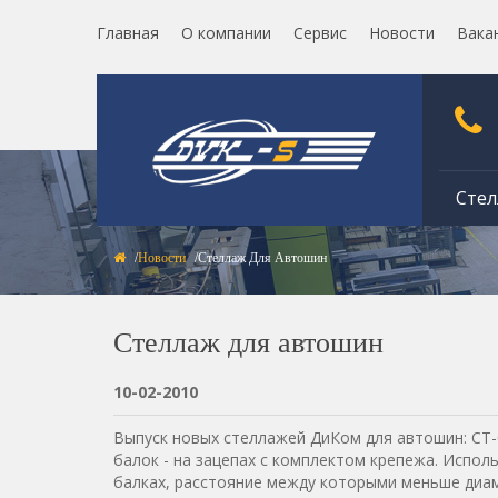
Главная
О компании
Сервис
Новости
Вака
Стел
Новости
Стеллаж Для Автошин
Стеллаж для автошин
10-02-2010
Выпуск новых стеллажей ДиКом для автошин: СТ-
балок - на зацепах с комплектом крепежа. Испол
балках, расcтояние между которыми меньше диам