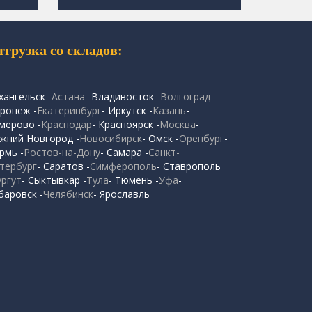
тгрузка со складов:
хангельск -
Астана
- Владивосток -
Волгоград
-
ронеж -
Екатеринбург
- Иркутск -
Казань
-
мерово -
Краснодар
- Красноярск -
Москва
-
жний Новгород -
Новосибирск
- Омск -
Оренбург
-
рмь -
Ростов-на-Дону
- Самара -
Санкт-
тербург
- Саратов -
Симферополь
- Ставрополь
ургут
- Сыктывкар -
Тула
- Тюмень -
Уфа
-
баровск -
Челябинск
- Ярославль