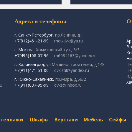
Адреса и телефоны
О
г. Санкт-Петербург,
пр.Ленина, д.1
+7(812)461-21-99
met-dvk@ya.ru
Ар
Во
г. Москва,
Хомутовский туп., 6/3
Ке
+7(495)108-07-96
m6084163@yandex.ru
Ни
г. Калининград,
ул.Машиностроителей, д.148
Пе
+7(911)471-51-00
dvk.stil@yandex.ru
Пе
-
С
г. Южно-Сахалинск,
пр.Мира, д.56/2
Ха
+7(911)037-95-99
dvks@inbox.ru
о-
Стеллажи
Шкафы
Верстаки
Мебель
Сейфы