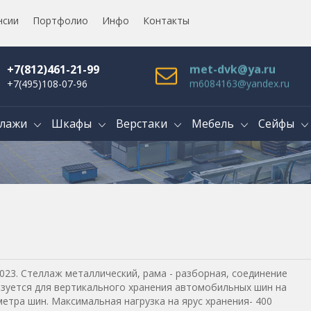
нсии
Портфолио
Инфо
Контакты
+7(812)461-21-99
met-dvk@ya.ru
+7(495)108-07-96
m6084163@yandex.ru
лажи
Шкафы
Верстаки
Мебель
Сейфы
023. Стеллаж металлический, рама - разборная, соединение
ьзуется для вертикального хранения автомобильных шин на
етра шин. Максимальная нагрузка на ярус хранения- 400