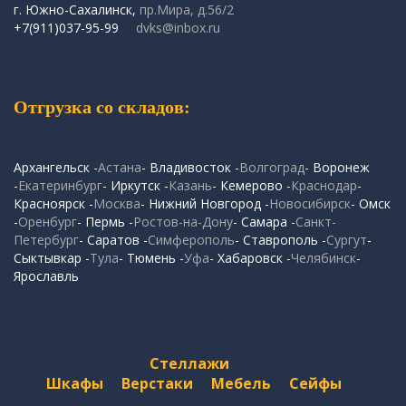
г. Южно-Сахалинск,
пр.Мира, д.56/2
+7(911)037-95-99
dvks@inbox.ru
Отгрузка со складов:
Архангельск -
Астана
- Владивосток -
Волгоград
- Воронеж
-
Екатеринбург
- Иркутск -
Казань
- Кемерово -
Краснодар
-
Красноярск -
Москва
- Нижний Новгород -
Новосибирск
- Омск
-
Оренбург
- Пермь -
Ростов-на-Дону
- Самара -
Санкт-
Петербург
- Саратов -
Симферополь
- Ставрополь -
Сургут
-
Сыктывкар -
Тула
- Тюмень -
Уфа
- Хабаровск -
Челябинск
-
Ярославль
Стеллажи
Шкафы
Верстаки
Мебель
Сейфы