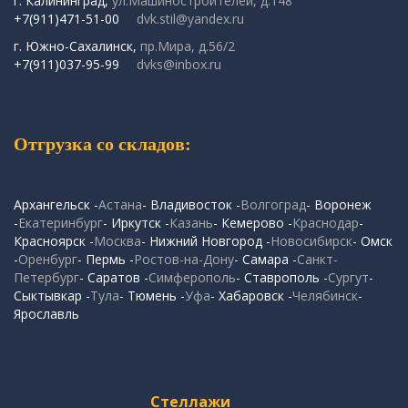
г. Калининград,
ул.Машиностроителей, д.148
+7(911)471-51-00
dvk.stil@yandex.ru
г. Южно-Сахалинск,
пр.Мира, д.56/2
+7(911)037-95-99
dvks@inbox.ru
Отгрузка со складов:
Архангельск -
Астана
- Владивосток -
Волгоград
- Воронеж
-
Екатеринбург
- Иркутск -
Казань
- Кемерово -
Краснодар
-
Красноярск -
Москва
- Нижний Новгород -
Новосибирск
- Омск
-
Оренбург
- Пермь -
Ростов-на-Дону
- Самара -
Санкт-
Петербург
- Саратов -
Симферополь
- Ставрополь -
Сургут
-
Сыктывкар -
Тула
- Тюмень -
Уфа
- Хабаровск -
Челябинск
-
Ярославль
Стеллажи