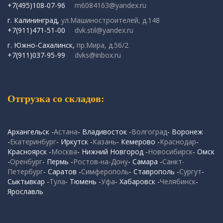
+7(495)108-07-96
m6084163@yandex.ru
г. Калининград,
ул.Машиностроителей, д.148
+7(911)471-51-00
dvk.stil@yandex.ru
г. Южно-Сахалинск,
пр.Мира, д.56/2
+7(911)037-95-99
dvks@inbox.ru
Отгрузка со складов:
Архангельск -
Астана
- Владивосток -
Волгоград
- Воронеж
-
Екатеринбург
- Иркутск -
Казань
- Кемерово -
Краснодар
-
Красноярск -
Москва
- Нижний Новгород -
Новосибирск
- Омск
-
Оренбург
- Пермь -
Ростов-на-Дону
- Самара -
Санкт-
Петербург
- Саратов -
Симферополь
- Ставрополь -
Сургут
-
Сыктывкар -
Тула
- Тюмень -
Уфа
- Хабаровск -
Челябинск
-
Ярославль