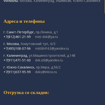
Филиалы:
Москва, Калининград, Ишимбай, Южно-Сахалинск
Адреса и телефоны
г. Санкт-Петербург,
пр.Ленина, д.1
+7(812)461-21-99
met-dvk@ya.ru
г. Москва,
Хомутовский туп., 6/3
+7(495)108-07-96
m6084163@yandex.ru
г. Калининград,
ул.Машиностроителей, д.148
+7(911)471-51-00
dvk.stil@yandex.ru
г. Южно-Сахалинск,
пр.Мира, д.56/2
+7(911)037-95-99
dvks@inbox.ru
Отгрузка со складов: