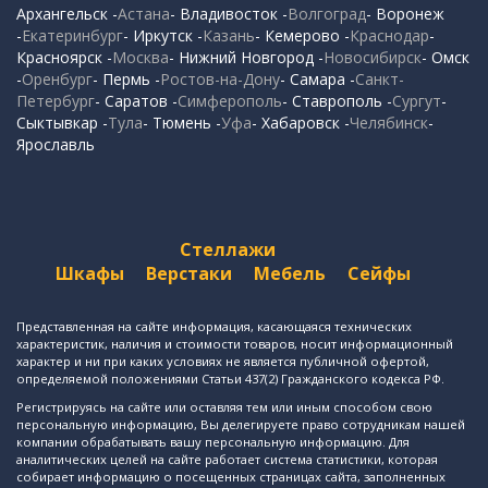
Архангельск -
Астана
- Владивосток -
Волгоград
- Воронеж
-
Екатеринбург
- Иркутск -
Казань
- Кемерово -
Краснодар
-
Красноярск -
Москва
- Нижний Новгород -
Новосибирск
- Омск
-
Оренбург
- Пермь -
Ростов-на-Дону
- Самара -
Санкт-
Петербург
- Саратов -
Симферополь
- Ставрополь -
Сургут
-
Сыктывкар -
Тула
- Тюмень -
Уфа
- Хабаровск -
Челябинск
-
Ярославль
Стеллажи
Шкафы
Верстаки
Мебель
Сейфы
Представленная на сайте информация, касающаяся технических
характеристик, наличия и стоимости товаров, носит информационный
характер и ни при каких условиях не является публичной офертой,
определяемой положениями Статьи 437(2) Гражданского кодекса РФ.
Регистрируясь на сайте или оставляя тем или иным способом свою
персональную информацию, Вы делегируете право сотрудникам нашей
компании обрабатывать вашу персональную информацию. Для
аналитических целей на сайте работает система статистики, которая
собирает информацию о посещенных страницах сайта, заполненных