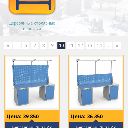
Деревянные столярные
верстаки
«
...
6
7
8
9
10
11
12
13
14
...
»
Цена:
39 850
Цена:
36 350
Верстак ВЛ-200-08 с
Верстак ВЛ-200-08 с