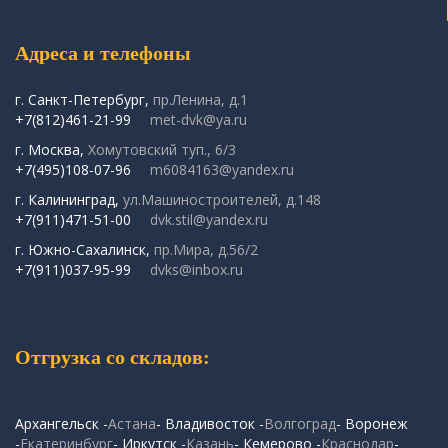
Адреса и телефоны
г. Санкт-Петербург,
пр.Ленина, д.1
+7(812)461-21-99
met-dvk@ya.ru
г. Москва,
Хомутовский туп., 6/3
+7(495)108-07-96
m6084163@yandex.ru
г. Калининград,
ул.Машиностроителей, д.148
+7(911)471-51-00
dvk.stil@yandex.ru
г. Южно-Сахалинск,
пр.Мира, д.56/2
+7(911)037-95-99
dvks@inbox.ru
Отгрузка со складов:
Архангельск -
Астана
- Владивосток -
Волгоград
- Воронеж
-
Екатеринбург
- Иркутск -
Казань
- Кемерово -
Краснодар
-