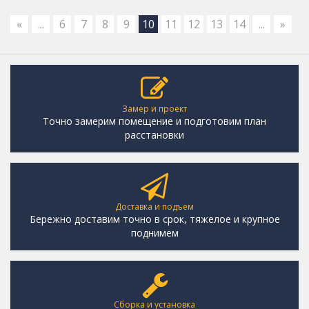
«
...
6
7
8
9
10
11
12
13
14
...
»
Замер и проект
Точно замерим помещение и подготовим план
расстановки
Доставка и подъем
Бережно доставим точно в срок, тяжелое и крупное
поднимем
Сборка и установка