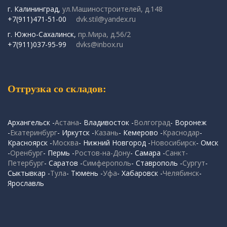
г. Калининград,
ул.Машиностроителей, д.148
+7(911)471-51-00
dvk.stil@yandex.ru
г. Южно-Сахалинск,
пр.Мира, д.56/2
+7(911)037-95-99
dvks@inbox.ru
Отгрузка со складов:
Архангельск -
Астана
- Владивосток -
Волгоград
- Воронеж
-
Екатеринбург
- Иркутск -
Казань
- Кемерово -
Краснодар
-
Красноярск -
Москва
- Нижний Новгород -
Новосибирск
- Омск
-
Оренбург
- Пермь -
Ростов-на-Дону
- Самара -
Санкт-
Петербург
- Саратов -
Симферополь
- Ставрополь -
Сургут
-
Сыктывкар -
Тула
- Тюмень -
Уфа
- Хабаровск -
Челябинск
-
Ярославль