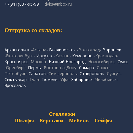
+7(911)037-95-99
dvks@inbox.ru
Отгрузка со складов:
Архангельск -
Астана
- Владивосток -
Волгоград
- Воронеж
-
Екатеринбург
- Иркутск -
Казань
- Кемерово -
Краснодар
-
Красноярск -
Москва
- Нижний Новгород -
Новосибирск
- Омск
-
Оренбург
- Пермь -
Ростов-на-Дону
- Самара -
Санкт-
Петербург
- Саратов -
Симферополь
- Ставрополь -
Сургут
-
Сыктывкар -
Тула
- Тюмень -
Уфа
- Хабаровск -
Челябинск
-
Ярославль
Стеллажи
Шкафы
Верстаки
Мебель
Сейфы