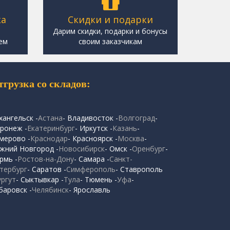
ка
Скидки и подарки
,
Дарим скидки, подарки и бонусы
ем
своим заказчикам
тгрузка со складов:
хангельск -
Астана
- Владивосток -
Волгоград
-
ронеж -
Екатеринбург
- Иркутск -
Казань
-
мерово -
Краснодар
- Красноярск -
Москва
-
жний Новгород -
Новосибирск
- Омск -
Оренбург
-
рмь -
Ростов-на-Дону
- Самара -
Санкт-
тербург
- Саратов -
Симферополь
- Ставрополь
ургут
- Сыктывкар -
Тула
- Тюмень -
Уфа
-
баровск -
Челябинск
- Ярославль