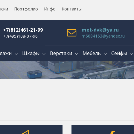
нсии
Портфолио
Инфо
Контакты
+7(812)461-21-99
met-dvk@ya.ru
+7(495)108-07-96
m6084163@yandex.ru
лажи
Шкафы
Верстаки
Мебель
Сейфы