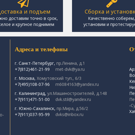
оставка и подъем
Сборка и установ
жно доставим точно в срок,
Качественно соберем
елое и крупное поднимем
установим и протестиру
Адреса и телефоны
О
г. Санкт-Петербург,
пр.Ленина, д.1
+7(812)461-21-99
met-dvk@ya.ru
Ар
Во
г. Москва,
Хомутовский туп., 6/3
Ке
+7(495)108-07-96
m6084163@yandex.ru
Ни
г. Калининград,
ул.Машиностроителей, д.148
Пе
+7(911)471-51-00
dvk.stil@yandex.ru
Пе
-
С
г. Южно-Сахалинск,
пр.Мира, д.56/2
Ха
+7(911)037-95-99
dvks@inbox.ru
о-