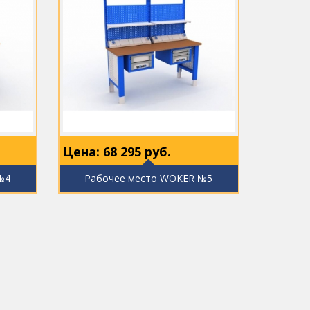
Цена:
68 295
руб.
№4
Рабочее место WOKER №5