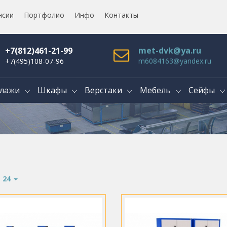
нсии
Портфолио
Инфо
Контакты
+7(812)461-21-99
met-dvk@ya.ru
+7(495)108-07-96
m6084163@yandex.ru
лажи
Шкафы
Верстаки
Мебель
Сейфы
:
24