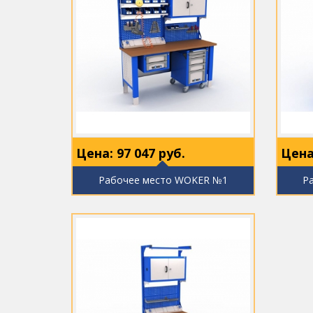
Цена:
97 047
руб.
Цена
Рабочее место WOKER №1
Р