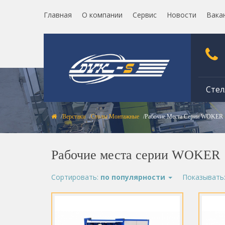
Главная
О компании
Сервис
Новости
Вака
Стел
Верстаки
Столы Монтажные
Рабочие Места Серии WOKER
Рабочие места серии WOKER
Сортировать:
по популярности
Показывать