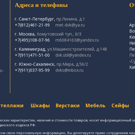
Адреса и телефоны
О
г. Санкт-Петербург,
пр.Ленина, д.1
+7(812)461-21-99
met-dvk@ya.ru
Ар
Во
г. Москва,
Хомутовский туп., 6/3
Ке
+7(495)108-07-96
m6084163@yandex.ru
Ни
г. Калининград,
ул.Машиностроителей, д.148
Пе
+7(911)471-51-00
dvk.stil@yandex.ru
Пе
-
С
г. Южно-Сахалинск,
пр.Мира, д.56/2
Ха
+7(911)037-95-99
dvks@inbox.ru
о-
Стеллажи
Шкафы
Верстаки
Мебель
Сейфы
еских характеристик, наличия и стоимости товаров, носит информационный ха
данского кодекса РФ.
особом свою персональную информацию, Вы делегируете право сотрудникам н