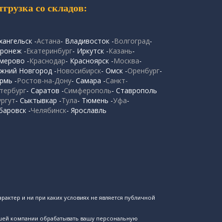
тгрузка со складов:
хангельск -
Астана
- Владивосток -
Волгоград
-
ронеж -
Екатеринбург
- Иркутск -
Казань
-
мерово -
Краснодар
- Красноярск -
Москва
-
жний Новгород -
Новосибирск
- Омск -
Оренбург
-
рмь -
Ростов-на-Дону
- Самара -
Санкт-
тербург
- Саратов -
Симферополь
- Ставрополь
ургут
- Сыктывкар -
Тула
- Тюмень -
Уфа
-
баровск -
Челябинск
- Ярославль
рактер и ни при каких условиях не является публичной
ашей компании обрабатывать вашу персональную