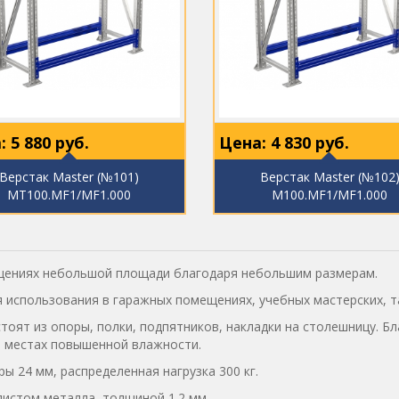
:
5 880
руб.
Цена:
4 830
руб.
Верстак Master (№101)
Верстак Master (№102
MT100.MF1/MF1.000
M100.MF1/MF1.000
ещениях небольшой площади благодаря небольшим размерам.
я использования в гаражных помещениях, учебных мастерских, т
тоят из опоры, полки, подпятников, накладки на столешницу. Б
в местах повышенной влажности.
 24 мм, распределенная нагрузка 300 кг.
истом металла, толщиной 1.2 мм