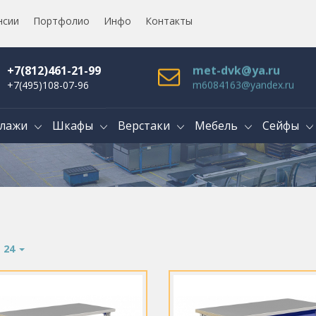
нсии
Портфолио
Инфо
Контакты
+7(812)461-21-99
met-dvk@ya.ru
+7(495)108-07-96
m6084163@yandex.ru
лажи
Шкафы
Верстаки
Мебель
Сейфы
:
24