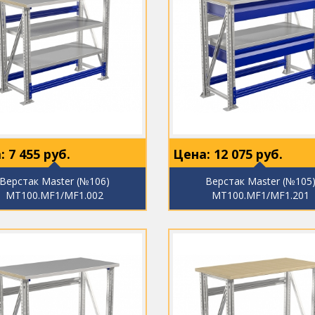
:
7 455
руб.
Цена:
12 075
руб.
Верстак Master (№106)
Верстак Master (№105
MT100.MF1/MF1.002
MT100.MF1/MF1.201