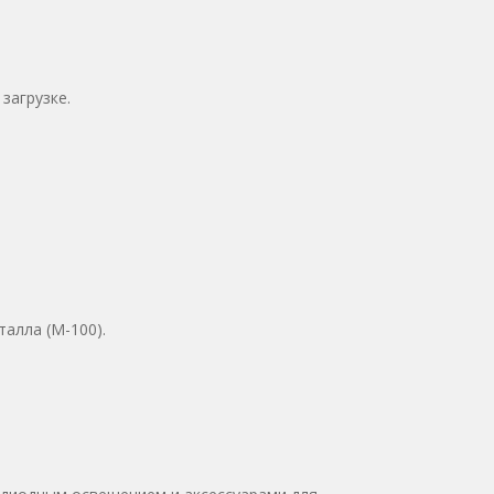
загрузке.
алла (М-100).