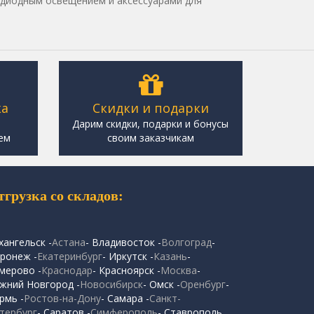
диодным освещением и аксессуарами для
ка
Скидки и подарки
,
Дарим скидки, подарки и бонусы
ем
своим заказчикам
тгрузка со складов:
хангельск -
Астана
- Владивосток -
Волгоград
-
ронеж -
Екатеринбург
- Иркутск -
Казань
-
мерово -
Краснодар
- Красноярск -
Москва
-
жний Новгород -
Новосибирск
- Омск -
Оренбург
-
рмь -
Ростов-на-Дону
- Самара -
Санкт-
тербург
- Саратов -
Симферополь
- Ставрополь