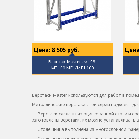
Цена:
8 505
руб.
Цена
Верстак Master (№103)
MT100.MF1/MF1.100
Верстаки Master используются для работ в пом
Металлические верстаки этой серии подходят дл
— Верстаки сделаны из оцинкованной стали и сос
изготовлены верстаки, их можно устанавливать 
— Столешница выполнена из многослойной фанеры
— Столешницу можно дополнить оцинкованным л