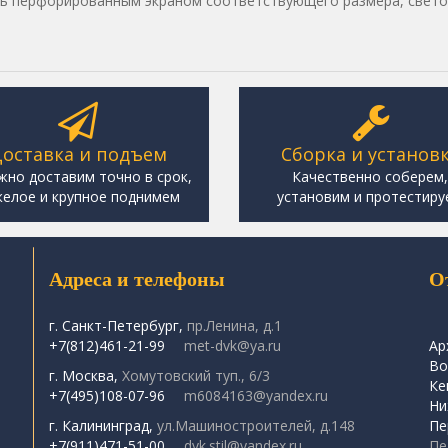
ь перфорированным экраном соответствующего размера, свето
оставка и подъем
Сборка и установ
жно доставим точно в срок,
Качественно соберем
елое и крупное поднимем
установим и протестиру
Адреса и телефоны
О
г. Санкт-Петербург,
пр.Ленина, д.1
+7(812)461-21-99
met-dvk@ya.ru
Ар
Во
г. Москва,
Хомутовский туп., 6/3
Ке
+7(495)108-07-96
m6084163@yandex.ru
Ни
г. Калининград,
ул.Машиностроителей, д.148
Пе
+7(911)471-51-00
dvk.stil@yandex.ru
Пе