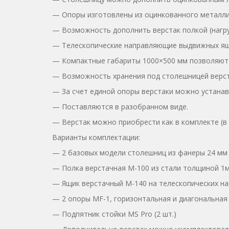
— Опоры изготовлены из оцинкованного металли
— Возможность дополнить верстак полкой (нагруз
— Телескопические направляющие выдвижных ящи
— Компактные габариты 1000×500 мм позволяют 
— Возможность хранения под столешницей верстак
— За счет единой опоры верстаки можно устанавл
— Поставляются в разобранном виде.
— Верстак можно приобрести как в комплекте (в 
Варианты комплектации:
— 2 базовых модели столешниц из фанеры 24 мм с
— Полка верстачная М-100 из стали толщиной 1м
— Ящик верстачный М-140 на телескопических н
— 2 опоры МF-1, горизонтальная и диагональная 
— Подпятник стойки MS Pro (2 шт.)