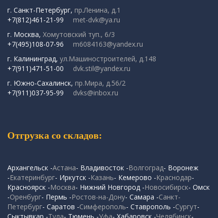
г. Санкт-Петербург,
пр.Ленина, д.1
+7(812)461-21-99
met-dvk@ya.ru
г. Москва,
Хомутовский туп., 6/3
+7(495)108-07-96
m6084163@yandex.ru
г. Калининград,
ул.Машиностроителей, д.148
+7(911)471-51-00
dvk.stil@yandex.ru
г. Южно-Сахалинск,
пр.Мира, д.56/2
+7(911)037-95-99
dvks@inbox.ru
Отгрузка со складов:
Архангельск -
Астана
- Владивосток -
Волгоград
- Воронеж
-
Екатеринбург
- Иркутск -
Казань
- Кемерово -
Краснодар
-
Красноярск -
Москва
- Нижний Новгород -
Новосибирск
- Омск
-
Оренбург
- Пермь -
Ростов-на-Дону
- Самара -
Санкт-
Петербург
- Саратов -
Симферополь
- Ставрополь -
Сургут
-
Сыктывкар -
Тула
- Тюмень -
Уфа
- Хабаровск -
Челябинск
-