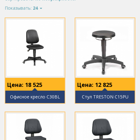
Показывать:
24
Цена:
18 525
Цена:
12 825
Офисное кресло C30BL
Стул TRESTON C15PU