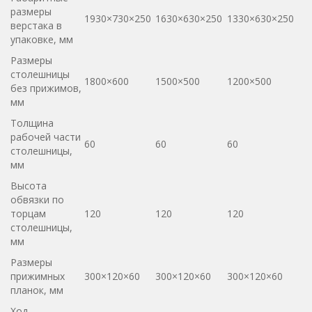
размеры
1930×730×250
1630×630×250
1330×630×250
верстака в
упаковке, мм
Размеры
столешницы
1800×600
1500×500
1200×500
без прижимов,
мм
Толщина
рабочей части
60
60
60
столешницы,
мм
Высота
обвязки по
торцам
120
120
120
столешницы,
мм
Размеры
прижимных
300×120×60
300×120×60
300×120×60
планок, мм
Ход