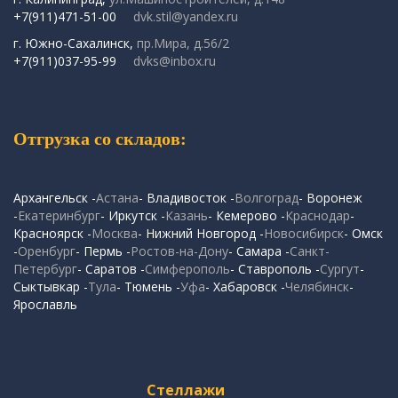
+7(911)471-51-00
dvk.stil@yandex.ru
г. Южно-Сахалинск,
пр.Мира, д.56/2
+7(911)037-95-99
dvks@inbox.ru
Отгрузка со складов:
Архангельск -
Астана
- Владивосток -
Волгоград
- Воронеж
-
Екатеринбург
- Иркутск -
Казань
- Кемерово -
Краснодар
-
Красноярск -
Москва
- Нижний Новгород -
Новосибирск
- Омск
-
Оренбург
- Пермь -
Ростов-на-Дону
- Самара -
Санкт-
Петербург
- Саратов -
Симферополь
- Ставрополь -
Сургут
-
Сыктывкар -
Тула
- Тюмень -
Уфа
- Хабаровск -
Челябинск
-
Ярославль
Стеллажи