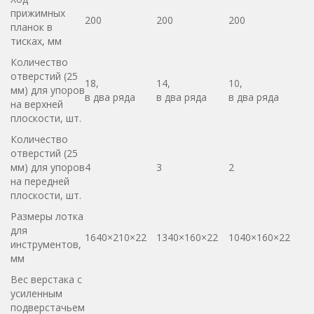
прижимных
200
200
200
планок в
тисках, мм
Количество
отверстий (25
18,
14,
10,
мм) для упоров
в два ряда
в два ряда
в два ряда
на верхней
плоскости, шт.
Количество
отверстий (25
мм) для упоров
4
3
2
на передней
плоскости, шт.
Размеры лотка
для
1640×210×22
1340×160×22
1040×160×22
инструментов,
мм
Вес верстака с
усиленным
подверстачьем