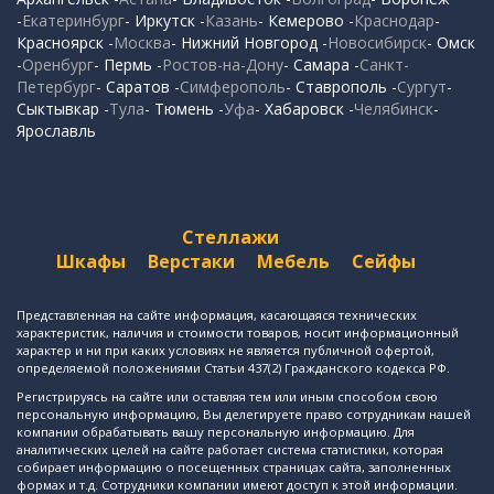
-
Екатеринбург
- Иркутск -
Казань
- Кемерово -
Краснодар
-
Красноярск -
Москва
- Нижний Новгород -
Новосибирск
- Омск
-
Оренбург
- Пермь -
Ростов-на-Дону
- Самара -
Санкт-
Петербург
- Саратов -
Симферополь
- Ставрополь -
Сургут
-
Сыктывкар -
Тула
- Тюмень -
Уфа
- Хабаровск -
Челябинск
-
Ярославль
Стеллажи
Шкафы
Верстаки
Мебель
Сейфы
Представленная на сайте информация, касающаяся технических
характеристик, наличия и стоимости товаров, носит информационный
характер и ни при каких условиях не является публичной офертой,
определяемой положениями Статьи 437(2) Гражданского кодекса РФ.
Регистрируясь на сайте или оставляя тем или иным способом свою
персональную информацию, Вы делегируете право сотрудникам нашей
компании обрабатывать вашу персональную информацию. Для
аналитических целей на сайте работает система статистики, которая
собирает информацию о посещенных страницах сайта, заполненных
формах и т.д. Сотрудники компании имеют доступ к этой информации.