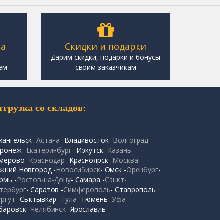
ка
Скидки и подарки
,
Дарим скидки, подарки и бонусы
ем
своим заказчикам
тгрузка со складов:
хангельск -
Астана
- Владивосток -
Волгоград
-
ронеж -
Екатеринбург
- Иркутск -
Казань
-
мерово -
Краснодар
- Красноярск -
Москва
-
жний Новгород -
Новосибирск
- Омск -
Оренбург
-
рмь -
Ростов-на-Дону
- Самара -
Санкт-
тербург
- Саратов -
Симферополь
- Ставрополь
ургут
- Сыктывкар -
Тула
- Тюмень -
Уфа
-
баровск -
Челябинск
- Ярославль