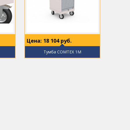
Цена:
18 104
руб.
2
Тумба COMTEX 1М