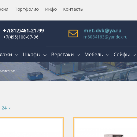
нсии
Портфолио
Инфо
Контакты
+7(812)461-21-99
met-dvk@ya.ru
+7(495)108-07-96
m6084163@yandex.ru
лажи
Шкафы
Верстаки
Мебель
Сейфы
ьютерные
:
24