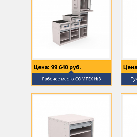
Цена:
99 640
руб.
Цена
Рабочее место COMTEX №3
Ту