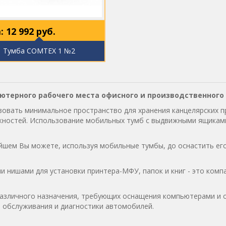
:
12 992
руб.
Тумба COMTEX 1 №2
терного рабочего места офисного и производственного
вать минимальное пространство для хранения канцелярских при
жностей. Использование мобильных тумб с выдвижными ящикам
шем Вы можете, используя мобильные тумбы, до оснастить его
нишами для установки принтера-МФУ, папок и книг - это компа
азличного назначения, требующих оснащения компьютерами и о
о обслуживания и диагностики автомобилей.