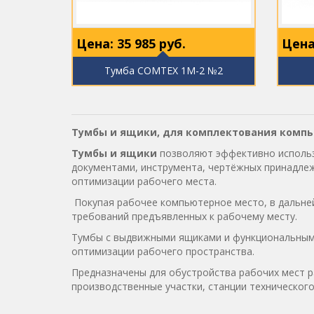
Цена:
35 985
руб.
Цена
Тумба COMTEX 1М-2 №2
Тумбы и ящики, для комплектования компью
Тумбы и ящики
позволяют эффективно использо
документами, инструмента, чертёжных принадле
оптимизации рабочего места.
Покупая рабочее компьютерное место, в дальней
требований предъявленных к рабочему месту.
Тумбы с выдвижными ящиками и функциональными 
оптимизации рабочего пространства.
Предназначены для обустройства рабочих мест р
производственные участки, станции техническог