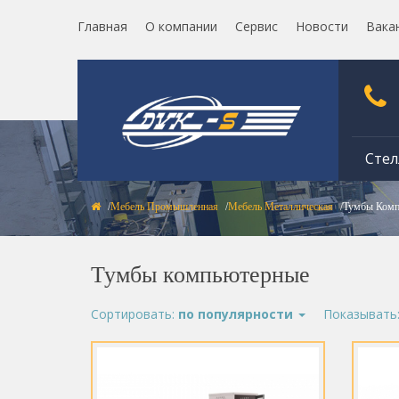
Главная
О компании
Сервис
Новости
Вака
Стел
Мебель Промышленная
Мебель Металлическая
Тумбы Комп
Тумбы компьютерные
Сортировать:
по популярности
Показывать