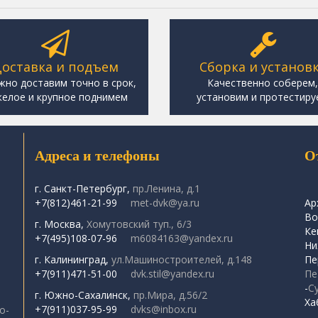
оставка и подъем
Сборка и установ
жно доставим точно в срок,
Качественно соберем
елое и крупное поднимем
установим и протестиру
Адреса и телефоны
О
г. Санкт-Петербург,
пр.Ленина, д.1
+7(812)461-21-99
met-dvk@ya.ru
Ар
Во
г. Москва,
Хомутовский туп., 6/3
Ке
+7(495)108-07-96
m6084163@yandex.ru
Ни
г. Калининград,
ул.Машиностроителей, д.148
Пе
+7(911)471-51-00
dvk.stil@yandex.ru
Пе
-
С
г. Южно-Сахалинск,
пр.Мира, д.56/2
Ха
+7(911)037-95-99
dvks@inbox.ru
о-