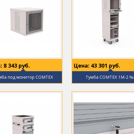
:
8 343
руб.
Цена:
43 301
руб.
мба под монитор COMTEX
Тумба COMTEX 1М-2 №