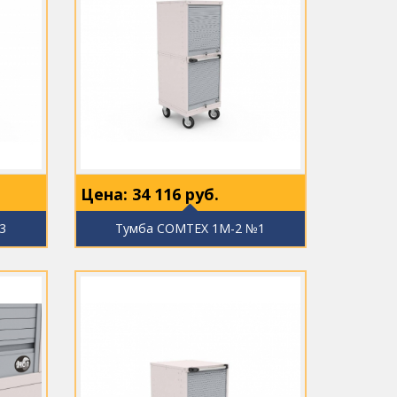
Цена:
34 116
руб.
3
Тумба COMTEX 1М-2 №1