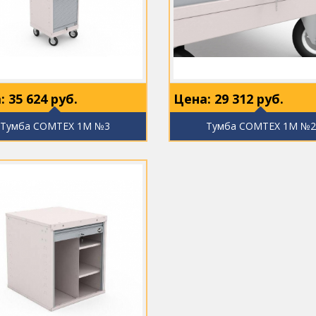
:
35 624
руб.
Цена:
29 312
руб.
Тумба COMTEX 1М №3
Тумба COMTEX 1М №