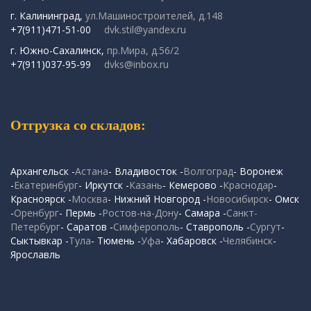
г. Калининград,
ул.Машиностроителей, д.148
+7(911)471-51-00
dvk.stil@yandex.ru
г. Южно-Сахалинск,
пр.Мира, д.56/2
+7(911)037-95-99
dvks@inbox.ru
Отгрузка со складов:
Архангельск -
Астана
- Владивосток -
Волгоград
- Воронеж
-
Екатеринбург
- Иркутск -
Казань
- Кемерово -
Краснодар
-
Красноярск -
Москва
- Нижний Новгород -
Новосибирск
- Омск
-
Оренбург
- Пермь -
Ростов-на-Дону
- Самара -
Санкт-
Петербург
- Саратов -
Симферополь
- Ставрополь -
Сургут
-
Сыктывкар -
Тула
- Тюмень -
Уфа
- Хабаровск -
Челябинск
-
Ярославль