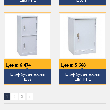
ШБ3-К1-2
ШБ3-К1
Цена:
6 474
Цена:
5 668
Шкаф бухгалтерский
Шкаф бухгалтерский
ШБ2
ШБ1-К1-2
1
2
3
»
---