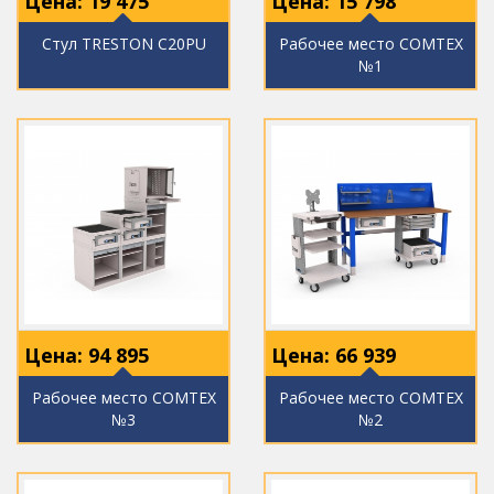
Цена:
19 475
Цена:
15 798
Стул TRESTON C20PU
Рабочее место COMTEX
№1
Цена:
94 895
Цена:
66 939
Рабочее место COMTEX
Рабочее место COMTEX
№3
№2