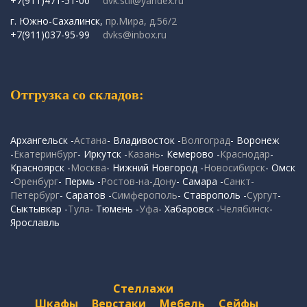
+7(911)471-51-00
dvk.stil@yandex.ru
г. Южно-Сахалинск,
пр.Мира, д.56/2
+7(911)037-95-99
dvks@inbox.ru
Отгрузка со складов:
Архангельск -
Астана
- Владивосток -
Волгоград
- Воронеж
-
Екатеринбург
- Иркутск -
Казань
- Кемерово -
Краснодар
-
Красноярск -
Москва
- Нижний Новгород -
Новосибирск
- Омск
-
Оренбург
- Пермь -
Ростов-на-Дону
- Самара -
Санкт-
Петербург
- Саратов -
Симферополь
- Ставрополь -
Сургут
-
Сыктывкар -
Тула
- Тюмень -
Уфа
- Хабаровск -
Челябинск
-
Ярославль
Стеллажи
Шкафы
Верстаки
Мебель
Сейфы