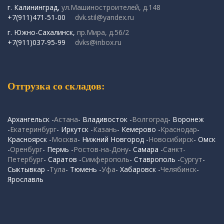
г. Калининград,
ул.Машиностроителей, д.148
+7(911)471-51-00
dvk.stil@yandex.ru
г. Южно-Сахалинск,
пр.Мира, д.56/2
+7(911)037-95-99
dvks@inbox.ru
Отгрузка со складов:
Архангельск -
Астана
- Владивосток -
Волгоград
- Воронеж
-
Екатеринбург
- Иркутск -
Казань
- Кемерово -
Краснодар
-
Красноярск -
Москва
- Нижний Новгород -
Новосибирск
- Омск
-
Оренбург
- Пермь -
Ростов-на-Дону
- Самара -
Санкт-
Петербург
- Саратов -
Симферополь
- Ставрополь -
Сургут
-
Сыктывкар -
Тула
- Тюмень -
Уфа
- Хабаровск -
Челябинск
-
Ярославль