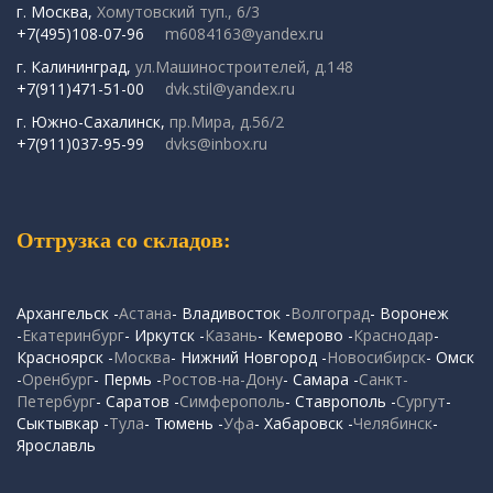
г. Москва,
Хомутовский туп., 6/3
+7(495)108-07-96
m6084163@yandex.ru
г. Калининград,
ул.Машиностроителей, д.148
+7(911)471-51-00
dvk.stil@yandex.ru
г. Южно-Сахалинск,
пр.Мира, д.56/2
+7(911)037-95-99
dvks@inbox.ru
Отгрузка со складов:
Архангельск -
Астана
- Владивосток -
Волгоград
- Воронеж
-
Екатеринбург
- Иркутск -
Казань
- Кемерово -
Краснодар
-
Красноярск -
Москва
- Нижний Новгород -
Новосибирск
- Омск
-
Оренбург
- Пермь -
Ростов-на-Дону
- Самара -
Санкт-
Петербург
- Саратов -
Симферополь
- Ставрополь -
Сургут
-
Сыктывкар -
Тула
- Тюмень -
Уфа
- Хабаровск -
Челябинск
-
Ярославль